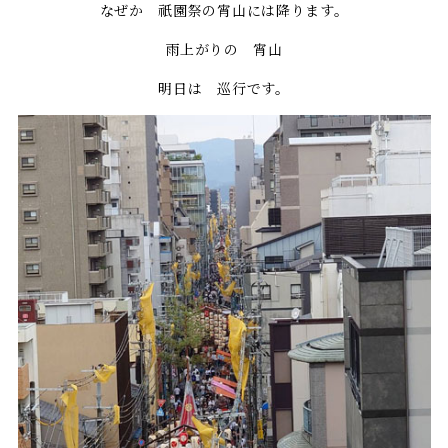
なぜか 祇園祭の宵山には降ります。
雨上がりの 宵山
明日は 巡行です。