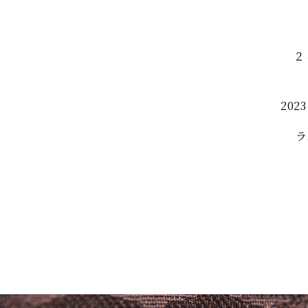
２
20
ラ