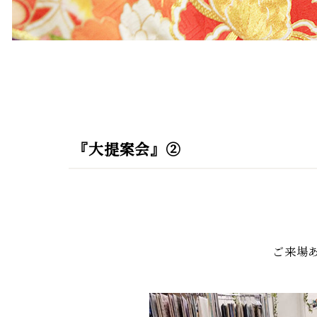
『大提案会』②
ご来場