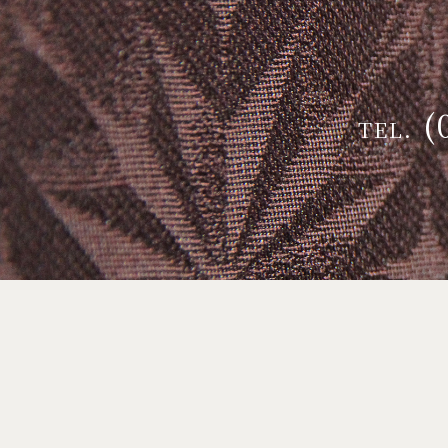
(
TEL.