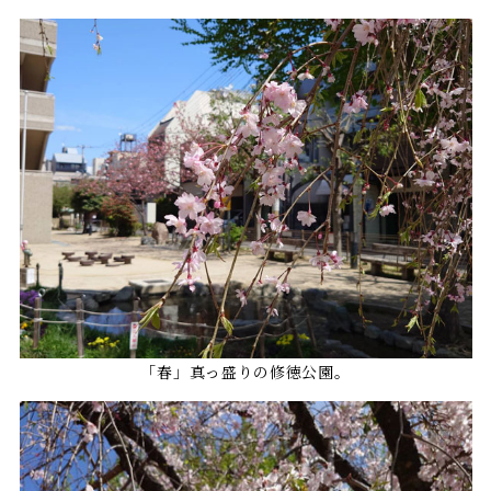
「春」真っ盛りの修徳公園。