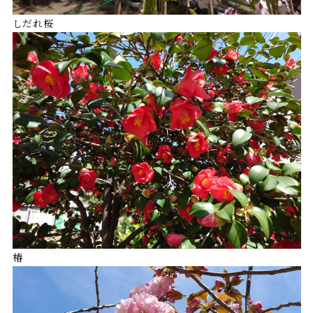
しだれ桜
椿