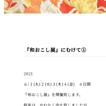
『和おこし展』にむけて①
2021
６/１(火)２(水)３(木)４(金) ４日間
『和おこし展』を開催致します。
昨年は、やむなく中止致しましたが