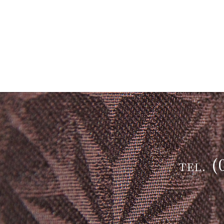
(
TEL.