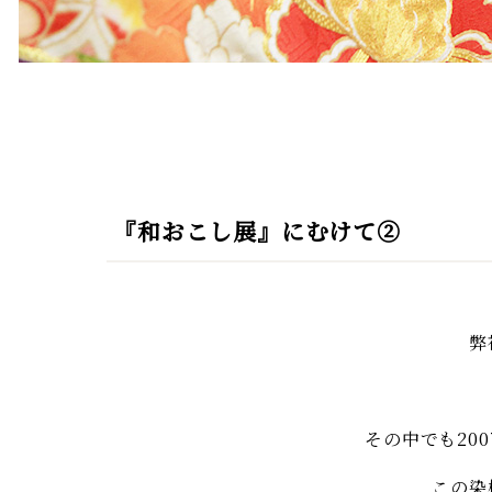
『和おこし展』にむけて②
弊
その中でも20
この染