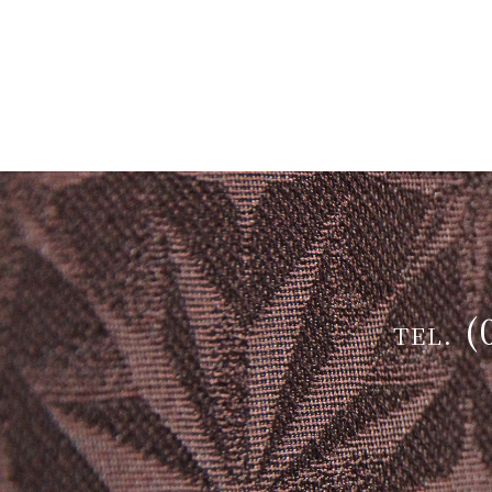
(
TEL.