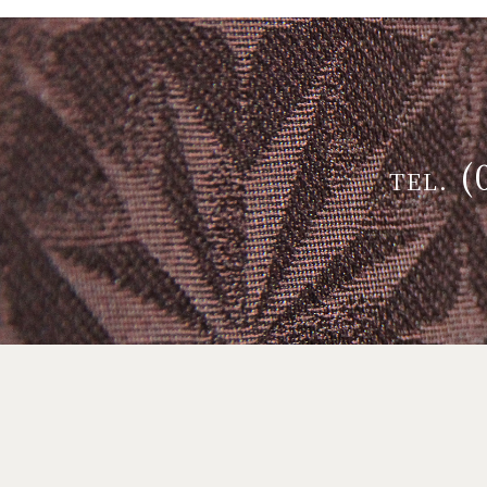
(
TEL.