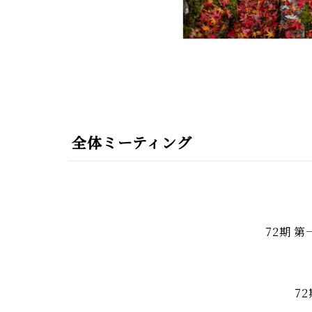
全体ミーティング
72期 
7