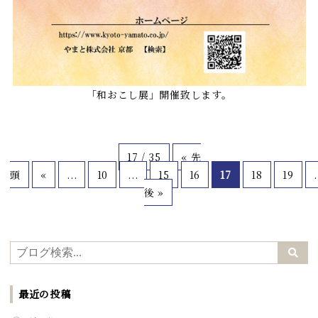
「和おこし展」開催致します。
17 / 35
« 先
頭
«
...
10
...
15
16
17
18
19
.
後 »
最近の投稿