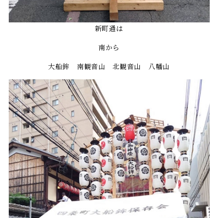
新町通は
南から
大船鉾 南観音山 北観音山 八幡山