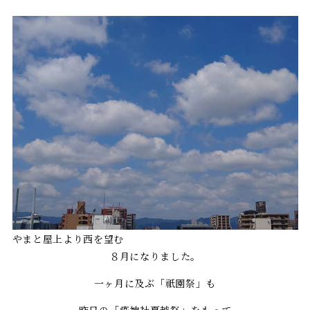
やまと屋上より西を望む
８月になりました。
一ヶ月に及ぶ「祇園祭」も
昨日の「疫神社夏越祭」をもって