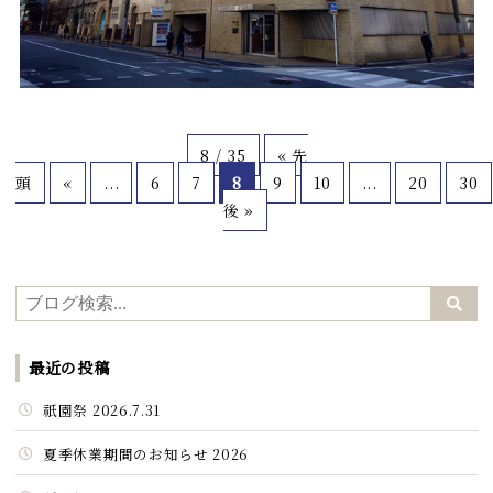
8 / 35
« 先
頭
«
...
6
7
8
9
10
...
20
30
後 »
最近の投稿
祇園祭 2026.7.31
夏季休業期間のお知らせ 2026