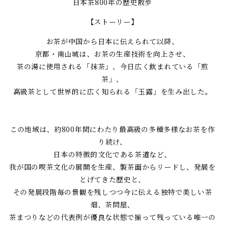
日本茶800年の歴史散歩
【ストーリー】
お茶が中国から日本に伝えられて以降、
京都・南山城は、お茶の生産技術を向上させ、
茶の湯に使用される「抹茶」、今日広く飲まれている「煎
茶」、
高級茶として世界的に広く知られる「玉露」を生み出した。
この地域は、約800年間にわたり最高級の多種多様なお茶を作
り続け、
日本の特徴的文化である茶道など、
我が国の喫茶文化の展開を生産、製茶面からリードし、発展を
とげてきた歴史と、
その発展段階毎の景観を残しつつ今に伝える独特で美しい茶
畑、茶問屋、
茶まつりなどの代表例が優良な状態で揃って残っている唯一の