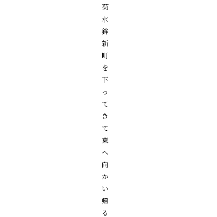
菊
水
鉾
新
町
を
下
っ
て
き
て
東
へ
向
か
い
帰
る