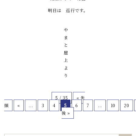
明日は 巡行です。
や
ま
と
屋
上
よ
り
5 / 35
« 先
頭
«
...
3
4
5
6
7
...
10
20
後 »