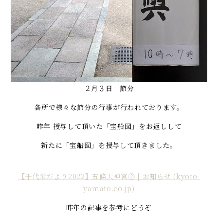
２月３日 節分
各所で様々な節分の行事が行われております。
昨年 授与して頂いた「宝船図」をお返しして
新たに「宝船図」を授与して頂きました。
【千代栄だより2022】五條天神宮② | お知らせ (kyoto-
yamato.co.jp)
昨年の記事を参考にどうぞ