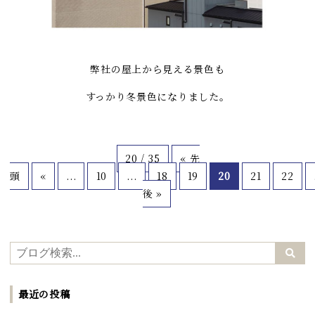
弊社の屋上から見える景色も
すっかり冬景色になりました。
20 / 35
« 先
頭
«
...
10
...
18
19
20
21
22
後 »
最近の投稿